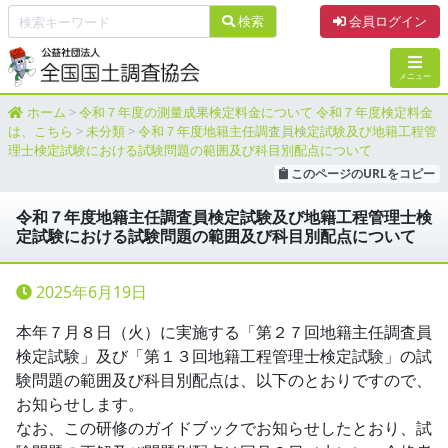
本文へ
検索
会員ログイン
メニュー
ホーム
>
令和７年度の測量成果検定料金について 令和７年度検定料金
は、こちら
>
未分類
>
令和７年度地籍主任調査員検定試験及び地籍工程管
理士検定試験における試験問題の範囲及び科目別配点について
このページのURLをコピー
令和７年度地籍主任調査員検定試験及び地籍工程管理士検
定試験における試験問題の範囲及び科目別配点について
2025年6月19日
本年７月８日（火）に実施する「第２７回地籍主任調査員
検定試験」及び「第１３回地籍工程管理士検定試験」の試
験問題の範囲及び科目別配点は、以下のとおりですので、
お知らせします。
なお、この研修のガイドブックでお知らせしたとおり、試