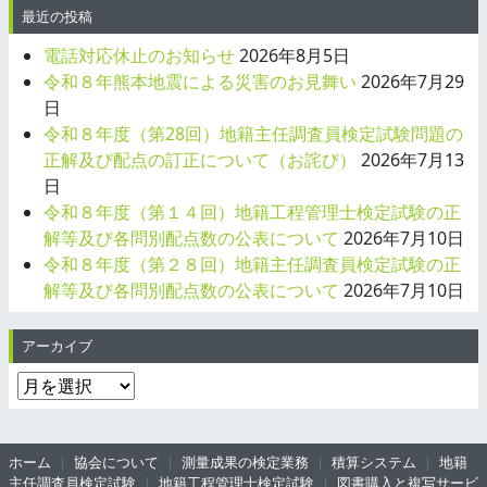
最近の投稿
電話対応休止のお知らせ
2026年8月5日
令和８年熊本地震による災害のお見舞い
2026年7月29
日
令和８年度（第28回）地籍主任調査員検定試験問題の
正解及び配点の訂正について（お詫び）
2026年7月13
日
令和８年度（第１４回）地籍工程管理士検定試験の正
解等及び各問別配点数の公表について
2026年7月10日
令和８年度（第２８回）地籍主任調査員検定試験の正
解等及び各問別配点数の公表について
2026年7月10日
アーカイブ
ア
ー
カ
イ
ホーム
協会について
測量成果の検定業務
積算システム
地籍
主任調査員検定試験
地籍工程管理士検定試験
図書購入と複写サービ