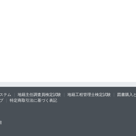
ステム
地籍主任調査員検定試験
地籍工程管理士検定試験
図書購入
プ
特定商取引法に基づく表記
階