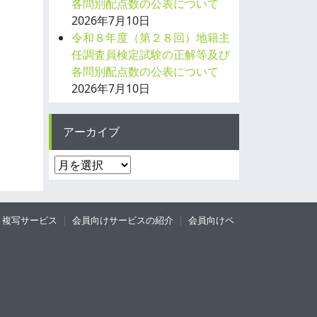
各問別配点数の公表について
2026年7月10日
令和８年度（第２８回）地籍主
任調査員検定試験の正解等及び
各問別配点数の公表について
2026年7月10日
アーカイブ
ア
ー
カ
イ
と複写サービス
会員向けサービスの紹介
会員向けペ
ブ