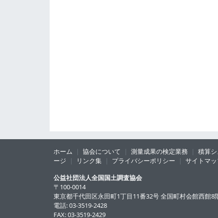
ホーム
協会について
測量成果の検定業務
積算シ
ージ
リンク集
プライバシーポリシー
サイトマッ
公益社団法人全国国土調査協会
〒
100-0014
東京都千代田区永田町
1丁目11番32号 全国町村会館西館8
電話:
03-3519-2428
FAX:
03-3519-2429